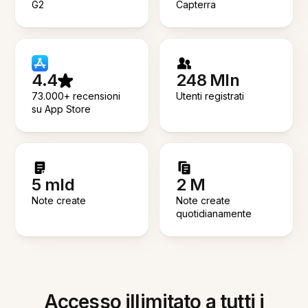
G2
Capterra
4.4
248 Mln
73.000+ recensioni
Utenti registrati
su App Store
5 mld
2 M
Note create
Note create
quotidianamente
Accesso illimitato a tutti i