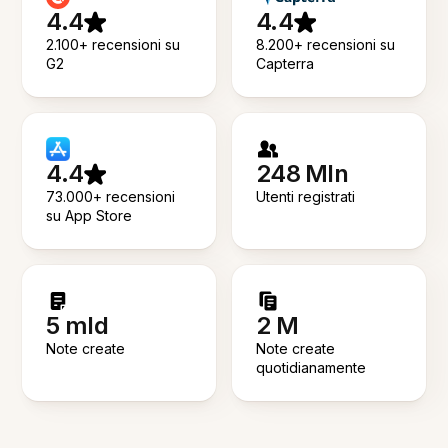
4.4
4.4
2.100+ recensioni su
8.200+ recensioni su
G2
Capterra
4.4
248 Mln
73.000+ recensioni
Utenti registrati
su App Store
5 mld
2 M
Note create
Note create
quotidianamente