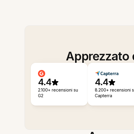
Apprezzato d
4.4
4.4
2.100+ recensioni su
8.200+ recensioni 
G2
Capterra