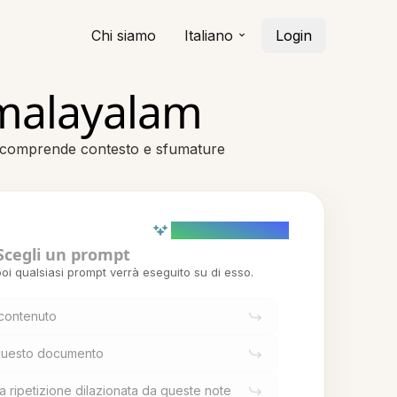
Chi siamo
Italiano
Login
 malayalam
e comprende contesto e sfumature
AI powered (Demo)
Scegli un prompt
oi qualsiasi prompt verrà eseguito su di esso.
 contenuto
i questo documento
a ripetizione dilazionata da queste note