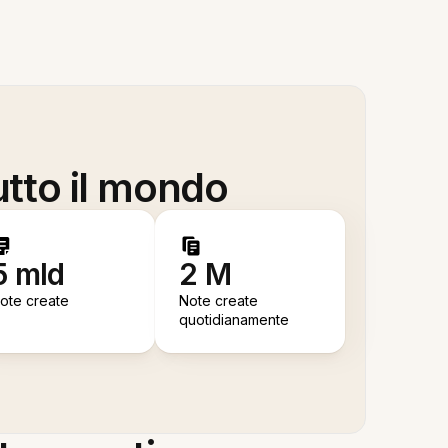
utto il mondo
5 mld
2 M
ote create
Note create
quotidianamente