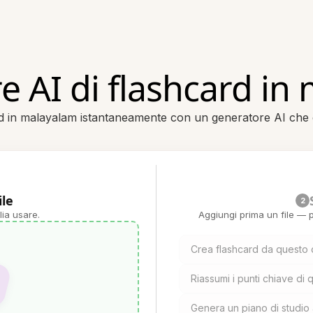
e AI di flashcard in
ard in malayalam istantaneamente con un generatore AI ch
ile
2
lia usare.
Aggiungi prima un file — p
Crea flashcard da questo
Riassumi i punti chiave d
Genera un piano di studio 