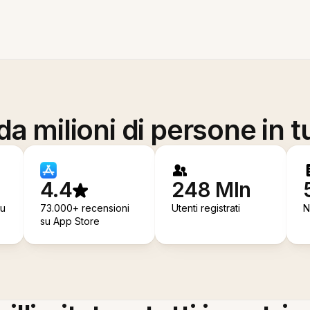
a milioni di persone in t
4.4
248 Mln
su
73.000+ recensioni
Utenti registrati
N
su App Store