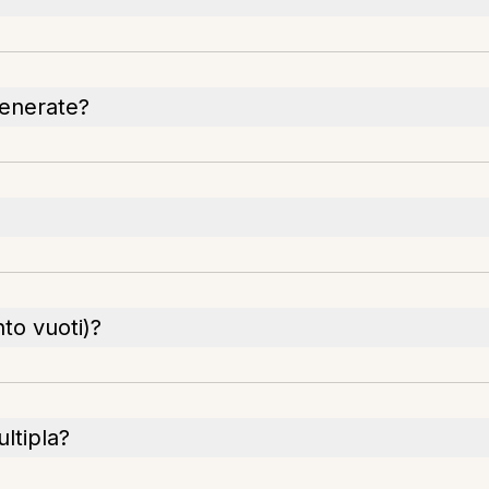
generate?
to vuoti)?
ltipla?