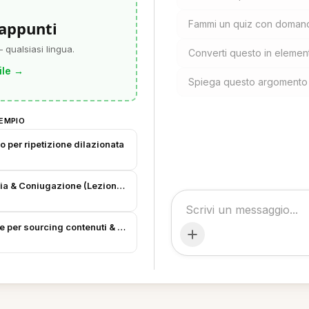
 appunti
Fammi un quiz con domand
 qualsiasi lingua.
Converti questo in elementi
ile
→
Spiega questo argomento 
EMPIO
 per ripetizione dilazionata
a & Coniugazione (Lezioni M.Ed.)
e per sourcing contenuti & QA