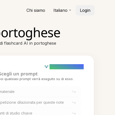
Chi siamo
Italiano
Login
 portoghese
di flashcard AI in portoghese
AI powered (Demo)
Scegli un prompt
oi qualsiasi prompt verrà eseguito su di esso.
materiale
petizione dilazionata per queste note
nti di studio chiave