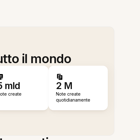
utto il mondo
5 mld
2 M
ote create
Note create
quotidianamente