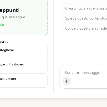
 appunti
Crea un quiz a scelta mult
 qualsiasi lingua.
Spiega questo contenuto 
ile
→
Converti questo in schede 
EMPIO
ortoghese
zze di flashcard
te riunione