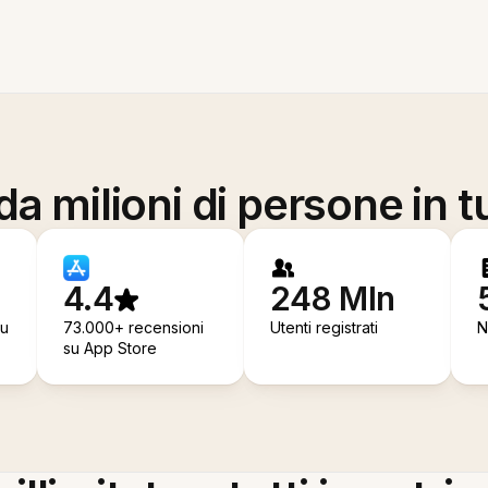
a milioni di persone in t
4.4
248 Mln
su
73.000+ recensioni
Utenti registrati
N
su App Store