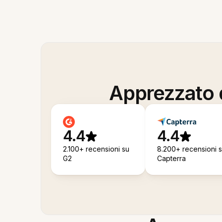
Apprezzato d
4.4
4.4
2.100+ recensioni su
8.200+ recensioni 
G2
Capterra