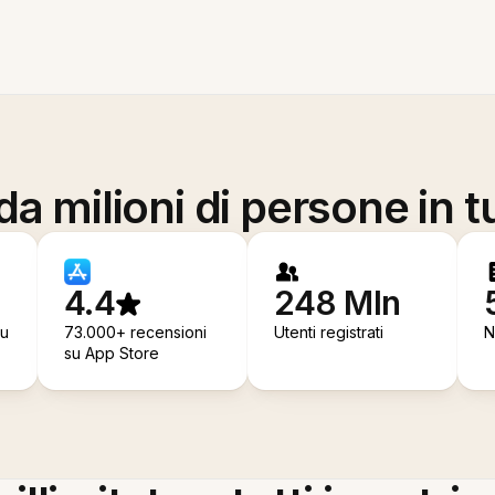
a milioni di persone in t
4.4
248 Mln
su
73.000+ recensioni
Utenti registrati
N
su App Store