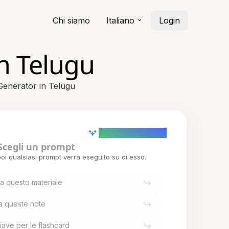
Chi siamo
Italiano
Login
in Telugu
 Generator in Telugu
AI powered (Demo)
Scegli un prompt
oi qualsiasi prompt verrà eseguito su di esso.
da questo materiale
da queste note
iave per le flashcard