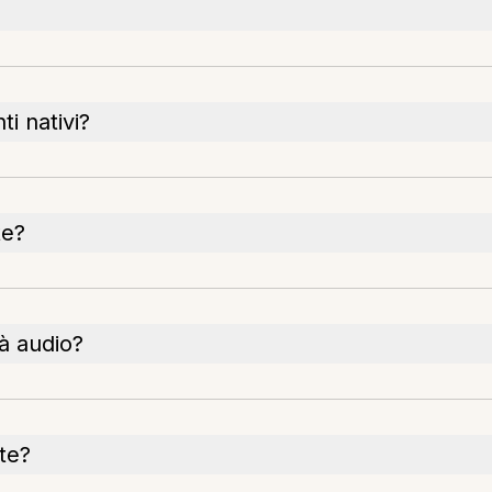
ti nativi?
te?
à audio?
te?