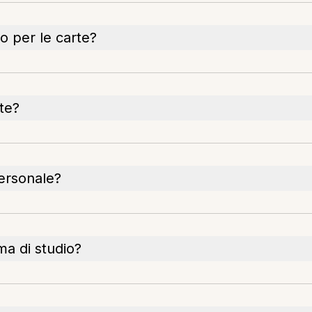
o per le carte?
te?
personale?
a di studio?