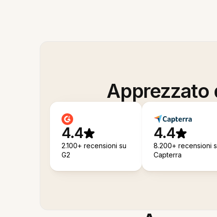
Apprezzato d
4.4
4.4
2.100+ recensioni su
8.200+ recensioni 
G2
Capterra