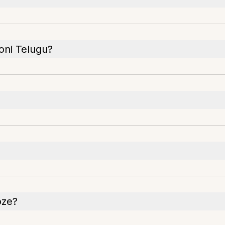
ioni Telugu?
oze?