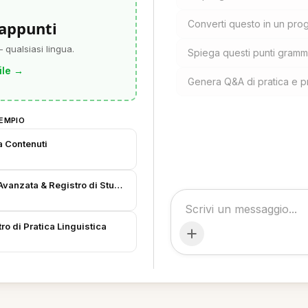
 appunti
Converti questo in un prog
 qualsiasi lingua.
Spiega questi punti gramma
ile
→
Genera Q&A di pratica e p
EMPIO
a Contenuti
Avanzata & Registro di Studio
ro di Pratica Linguistica