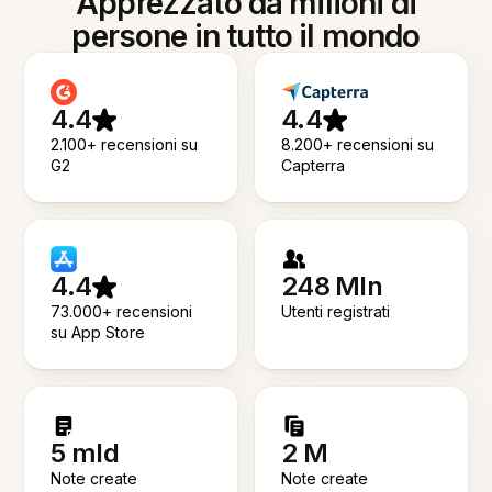
Apprezzato da milioni di
persone in tutto il mondo
4.4
4.4
2.100+ recensioni su
8.200+ recensioni su
G2
Capterra
4.4
248 Mln
73.000+ recensioni
Utenti registrati
su App Store
5 mld
2 M
Note create
Note create