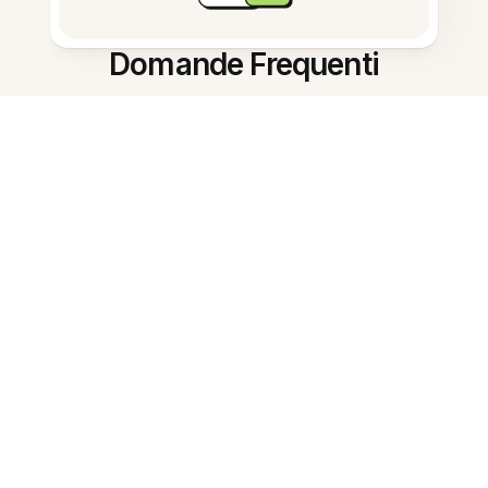
Domande Frequenti
Cos'è il Riepilogatore per appunti
di ricerca sull'IA?
Quanto velocemente riassume le
note?
Può estrarre attività dalle note?