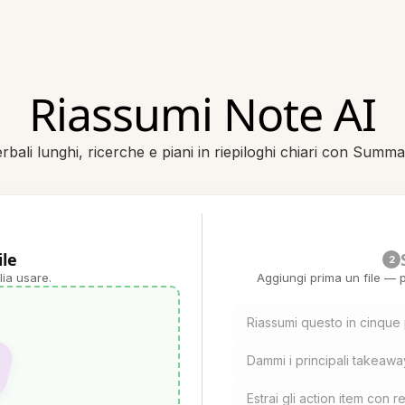
Riassumi Note AI
bali lunghi, ricerche e piani in riepiloghi chiari con Summ
ile
2
lia usare.
Aggiungi prima un file — p
Riassumi questo in cinque p
Dammi i principali takeawa
Estrai gli action item con