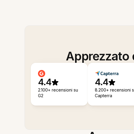
Apprezzato d
4.4
4.4
2.100+ recensioni su
8.200+ recensioni 
G2
Capterra