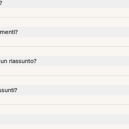
?
umenti?
un riassunto?
ssunti?