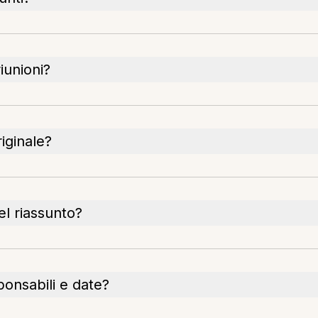
iunioni?
riginale?
el riassunto?
sponsabili e date?