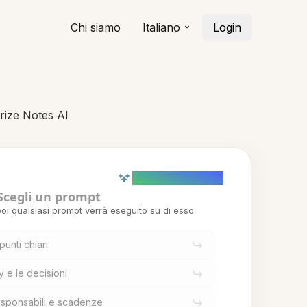
Chi siamo
Italiano
Login
arize Notes AI
AI powered (Demo)
Scegli un prompt
oi qualsiasi prompt verrà eseguito su di esso.
unti chiari
y e le decisioni
 responsabili e scadenze