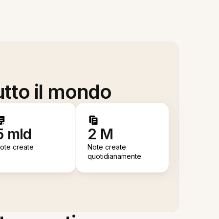
utto il mondo
5 mld
2 M
ote create
Note create
quotidianamente