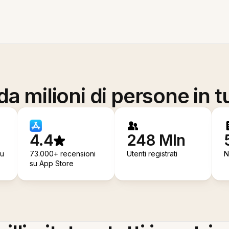
a milioni di persone in t
4.4
248 Mln
su
73.000+ recensioni
Utenti registrati
N
su App Store