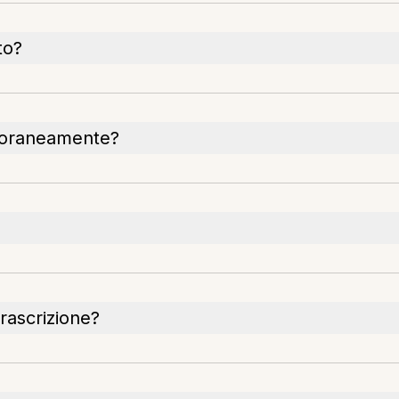
to?
poraneamente?
trascrizione?