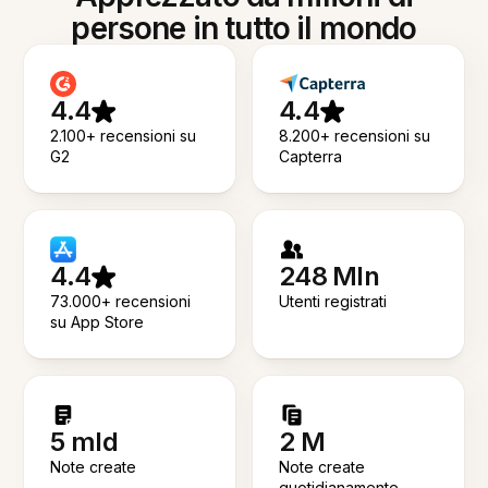
persone in tutto il mondo
4.4
4.4
2.100+ recensioni su
8.200+ recensioni su
G2
Capterra
4.4
248 Mln
73.000+ recensioni
Utenti registrati
su App Store
5 mld
2 M
Note create
Note create
quotidianamente