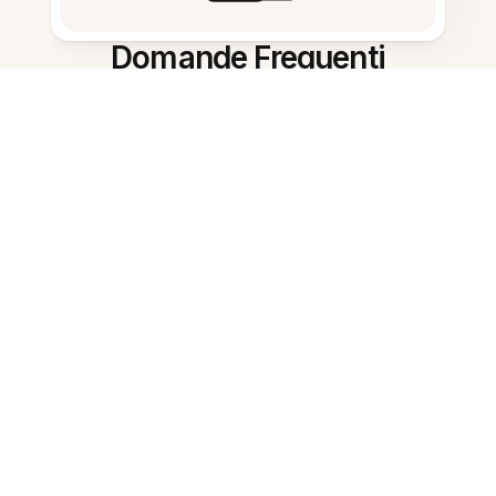
Domande Frequenti
Cos'è un'AI per prendere appunti
per studenti?
Questo strumento è gratis per gli
studenti?
L'AI può creare flashcard?
Può riassumere lezioni lunghe?