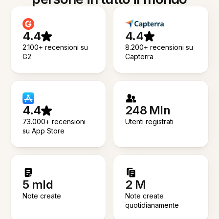
4.4
4.4
2.100+ recensioni su
8.200+ recensioni su
G2
Capterra
4.4
248 Mln
73.000+ recensioni
Utenti registrati
su App Store
5 mld
2 M
Note create
Note create
quotidianamente