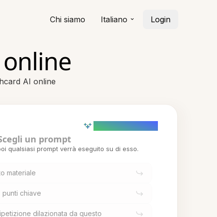
Chi siamo
Italiano
Login
 online
shcard AI online
AI powered (Demo)
Scegli un prompt
oi qualsiasi prompt verrà eseguito su di esso.
o materiale
 punti chiave
ripetizione dilazionata da questo