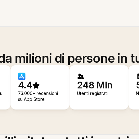
a milioni di persone in t
4.4
248 Mln
su
73.000+ recensioni
Utenti registrati
N
su App Store