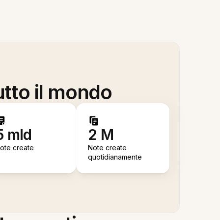
utto il mondo
5 mld
2 M
ote create
Note create
quotidianamente