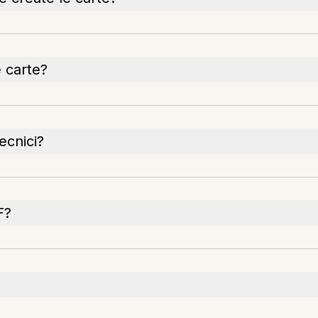
e carte?
ecnici?
F?