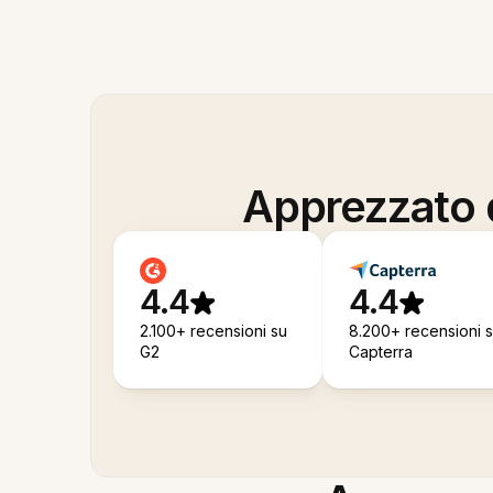
Apprezzato d
4.4
4.4
2.100+ recensioni su
8.200+ recensioni 
G2
Capterra