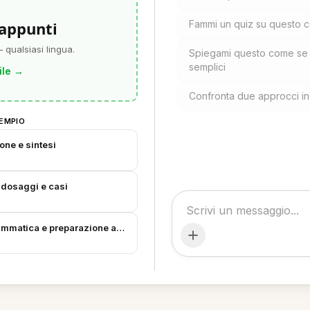
 appunti
Fammi un quiz su questo 
 qualsiasi lingua.
Spiegami questo come se f
semplici
ile
→
Confronta due approcci i
EMPIO
one e sintesi
 dosaggi e casi
ammatica e preparazione al viaggio