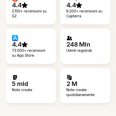
4.4
4.4
2.100+ recensioni su
8.200+ recensioni su
G2
Capterra
4.4
248 Mln
73.000+ recensioni
Utenti registrati
su App Store
5 mld
2 M
Note create
Note create
quotidianamente