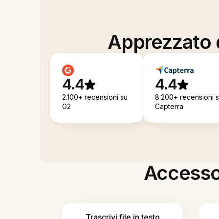
Apprezzato d
4.4
4.4
2.100+ recensioni su
8.200+ recensioni 
G2
Capterra
Accesso i
Trascrivi file in testo