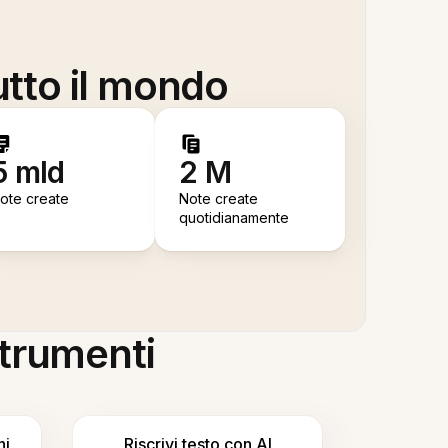
utto il mondo
5 mld
2 M
ote create
Note create
quotidianamente
 strumenti
ni
Riscrivi testo con AI