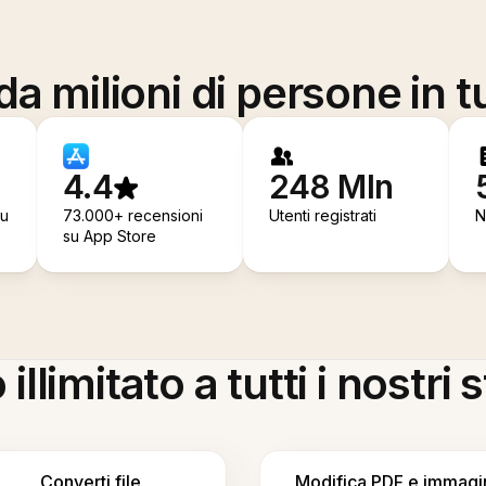
a milioni di persone in t
4.4
248 Mln
su
73.000+ recensioni
Utenti registrati
N
su App Store
llimitato a tutti i nostri
Converti file
Modifica PDF e immagi