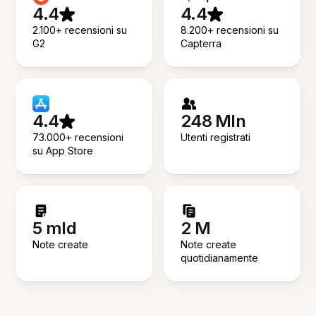
4.4
4.4
2.100+ recensioni su
8.200+ recensioni su
G2
Capterra
4.4
248 Mln
73.000+ recensioni
Utenti registrati
su App Store
5 mld
2 M
Note create
Note create
quotidianamente