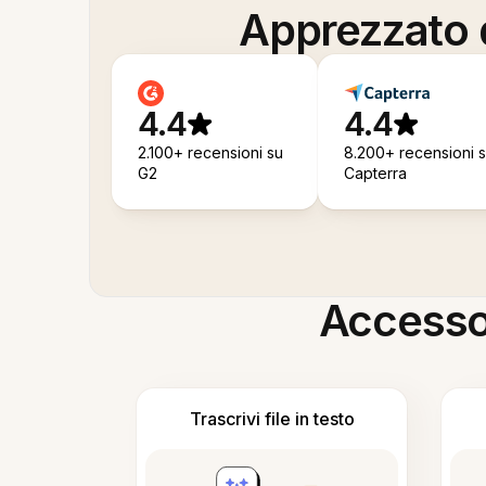
Apprezzato d
4.4
4.4
2.100+ recensioni su
8.200+ recensioni 
G2
Capterra
Accesso i
Trascrivi file in testo