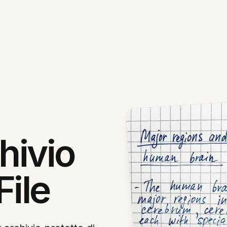
hivio
File