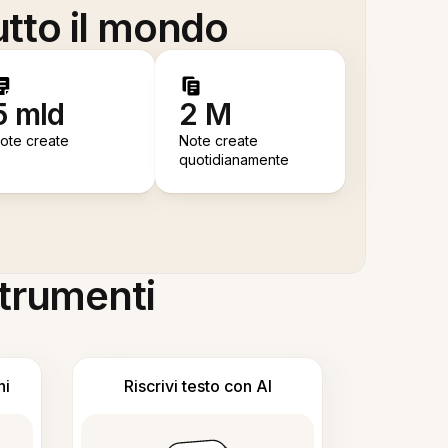
utto il mondo
5 mld
2 M
ote create
Note create
quotidianamente
 strumenti
ni
Riscrivi testo con AI