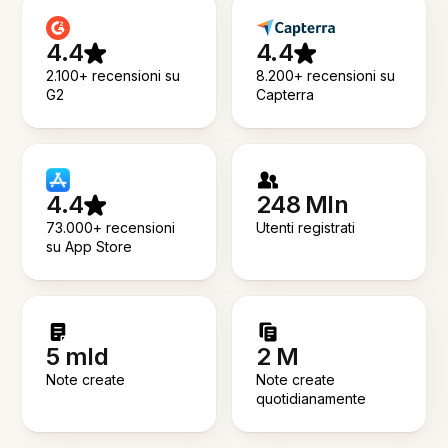
4.4
4.4
2.100+ recensioni su
8.200+ recensioni su
G2
Capterra
4.4
248 Mln
73.000+ recensioni
Utenti registrati
su App Store
5 mld
2 M
Note create
Note create
quotidianamente