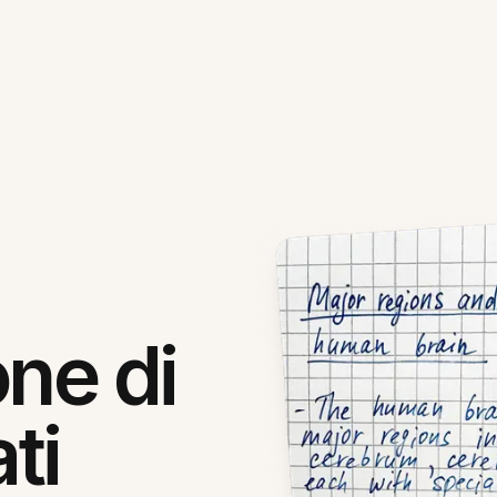
one di
ti