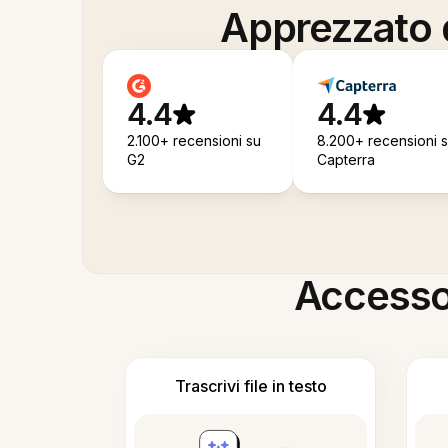
Apprezzato d
4.4
4.4
2.100+ recensioni su
8.200+ recensioni 
G2
Capterra
Accesso i
Trascrivi file in testo