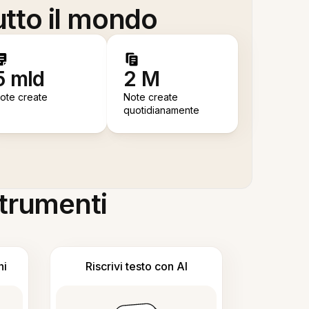
utto il mondo
5 mld
2 M
ote create
Note create
quotidianamente
 strumenti
ni
Riscrivi testo con AI