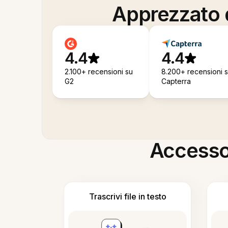
Apprezzato d
4.4
4.4
2.100+ recensioni su
8.200+ recensioni 
G2
Capterra
Accesso i
Trascrivi file in testo