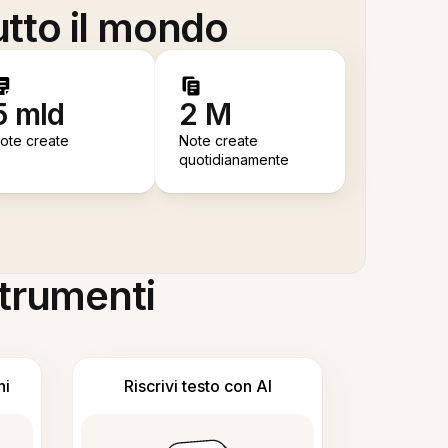
utto il mondo
5 mld
2 M
ote create
Note create
quotidianamente
 strumenti
ni
Riscrivi testo con AI