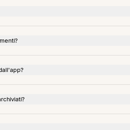
umenti?
dall'app?
rchiviati?