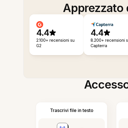
Apprezzato d
4.4
4.4
2.100+ recensioni su
8.200+ recensioni 
G2
Capterra
Accesso i
Trascrivi file in testo