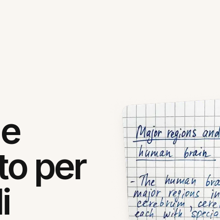
le
to per
i