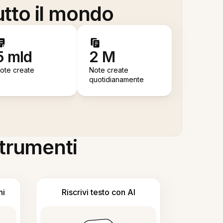
utto il mondo
5 mld
2 M
ote create
Note create
quotidianamente
 strumenti
ni
Riscrivi testo con AI