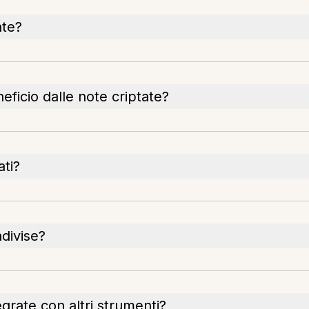
ate?
ficio dalle note criptate?
ati?
divise?
grate con altri strumenti?