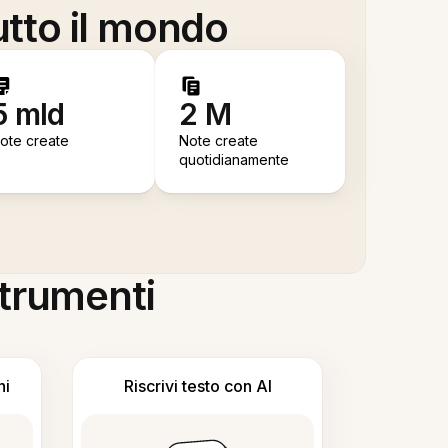
utto il mondo
5 mld
2 M
ote create
Note create
quotidianamente
 strumenti
ni
Riscrivi testo con AI