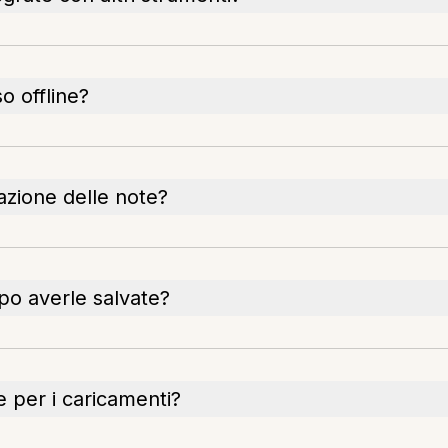
o offline?
iazione delle note?
po averle salvate?
e per i caricamenti?