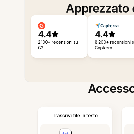
Apprezzato d
4.4
4.4
2.100+ recensioni su
8.200+ recensioni 
G2
Capterra
Accesso i
Trascrivi file in testo