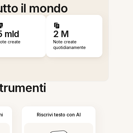
utto il mondo
5 mld
2 M
ote create
Note create
quotidianamente
 strumenti
ni
Riscrivi testo con AI