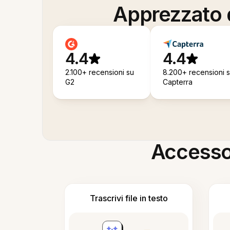
Apprezzato d
4.4
4.4
2.100+ recensioni su
8.200+ recensioni 
G2
Capterra
Accesso i
Trascrivi file in testo