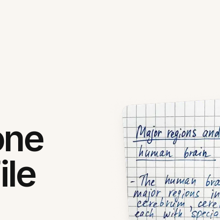
one
ile