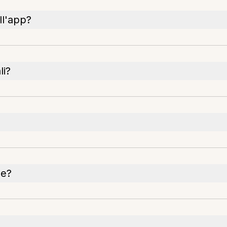
ll'app?
li?
ne?