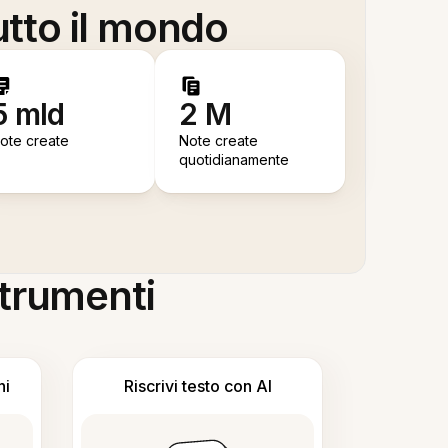
utto il mondo
5 mld
2 M
ote create
Note create
quotidianamente
 strumenti
ni
Riscrivi testo con AI