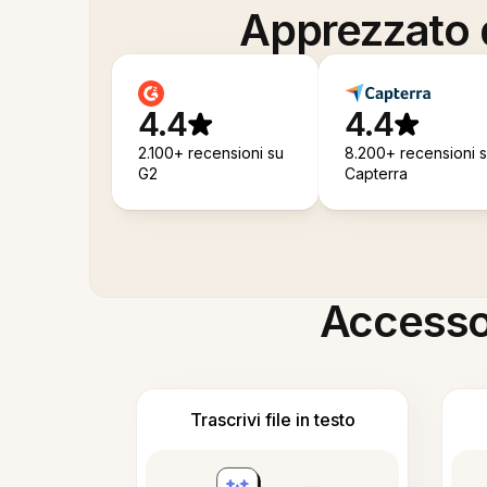
Apprezzato d
4.4
4.4
2.100+ recensioni su
8.200+ recensioni 
G2
Capterra
Accesso i
Trascrivi file in testo