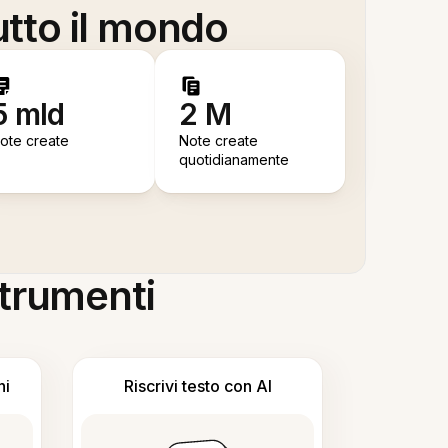
utto il mondo
5 mld
2 M
ote create
Note create
quotidianamente
 strumenti
ni
Riscrivi testo con AI