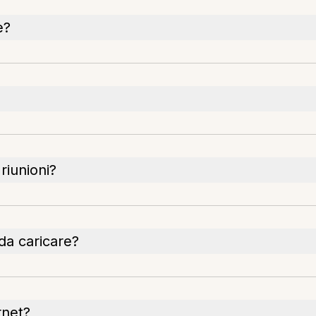
e?
riunioni?
 da caricare?
rnet?