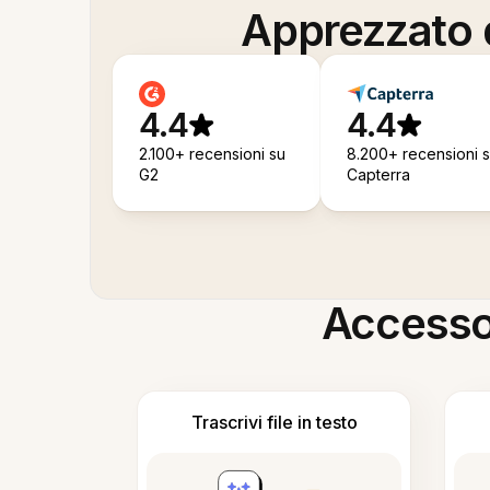
Apprezzato d
4.4
4.4
2.100+ recensioni su
8.200+ recensioni 
G2
Capterra
Accesso i
Trascrivi file in testo