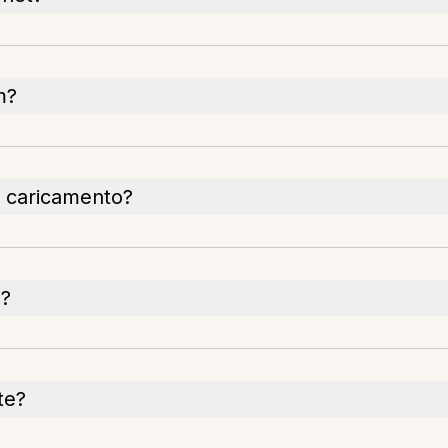
m?
il caricamento?
o?
te?