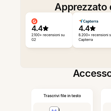
Apprezzato d
4.4
4.4
2.100+ recensioni su
8.200+ recensioni 
G2
Capterra
Accesso i
Trascrivi file in testo