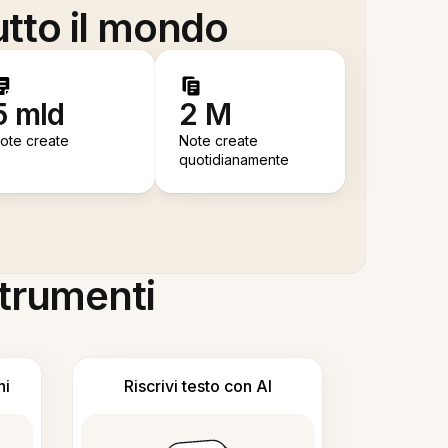
utto il mondo
5 mld
2 M
ote create
Note create
quotidianamente
 strumenti
ni
Riscrivi testo con AI