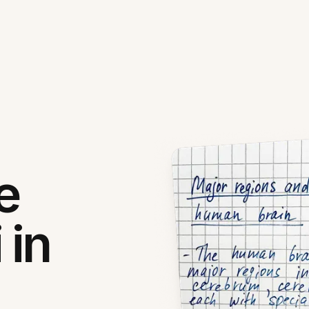
e
 in