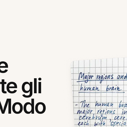
e
e gli
n Modo