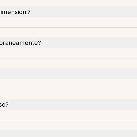
dimensioni?
mporaneamente?
so?