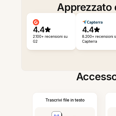
Apprezzato d
4.4
4.4
2.100+ recensioni su
8.200+ recensioni 
G2
Capterra
Accesso i
Trascrivi file in testo