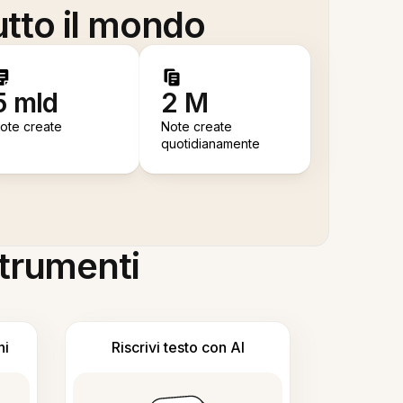
utto il mondo
5 mld
2 M
ote create
Note create
quotidianamente
 strumenti
ni
Riscrivi testo con AI