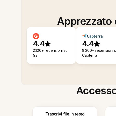
Apprezzato d
4.4
4.4
2.100+ recensioni su
8.200+ recensioni 
G2
Capterra
Accesso i
Trascrivi file in testo