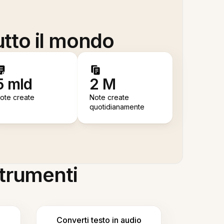
utto il mondo
5 mld
2 M
ote create
Note create
quotidianamente
 strumenti
Converti testo in audio