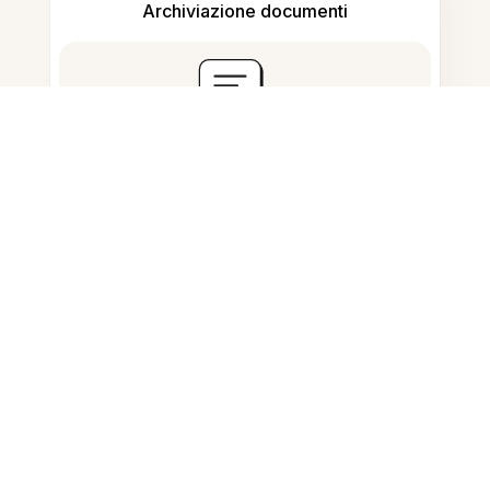
Archiviazione documenti
Domande Frequenti
Posso cancellare il testo dalle
immagini online?
Come faccio a cancellare il testo
senza cancellare lo sfondo?