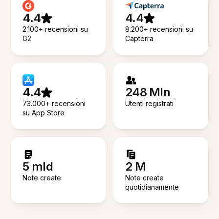
4.4
4.4
2.100+ recensioni su
8.200+ recensioni su
G2
Capterra
4.4
248 Mln
73.000+ recensioni
Utenti registrati
su App Store
5 mld
2 M
Note create
Note create
quotidianamente