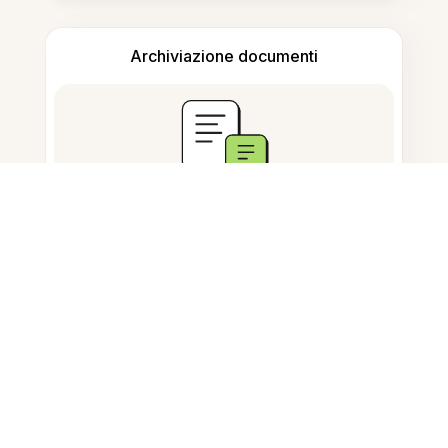
Archiviazione documenti
Domande Frequenti
Cosa significa esportare
un'immagine?
Come posso esportare immagini
su una USB?