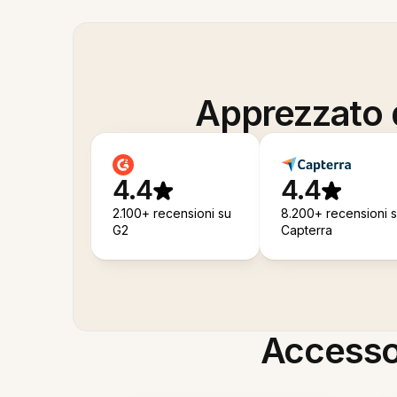
Apprezzato d
4.4
4.4
2.100+ recensioni su
8.200+ recensioni 
G2
Capterra
Accesso i