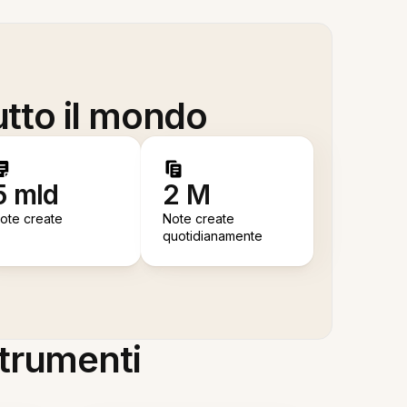
utto il mondo
5 mld
2 M
ote create
Note create
quotidianamente
 strumenti