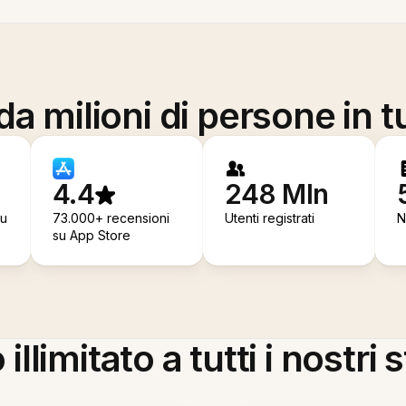
a milioni di persone in t
4.4
248 Mln
su
73.000+ recensioni
Utenti registrati
N
su App Store
llimitato a tutti i nostri