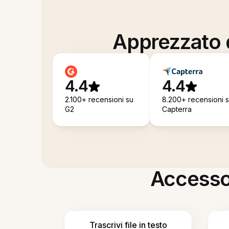
Apprezzato d
4.4
4.4
2.100+ recensioni su
8.200+ recensioni 
G2
Capterra
Accesso i
Trascrivi file in testo