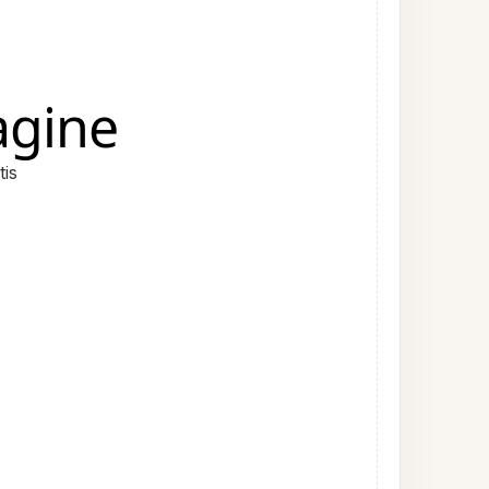
agine
tis