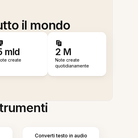
utto il mondo
5 mld
2 M
ote create
Note create
quotidianamente
 strumenti
Converti testo in audio