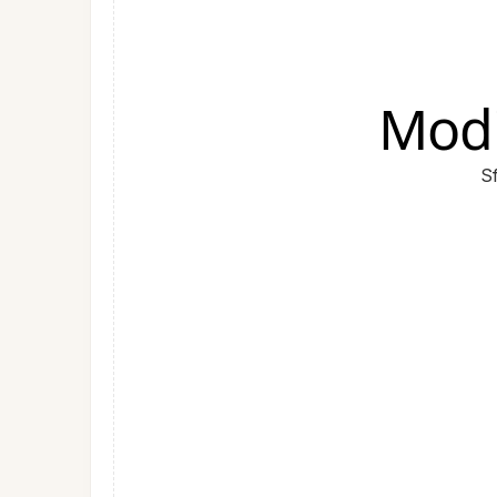
Modi
Sf