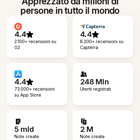
Apprezzato da milioni di
persone in tutto il mondo
4.4
4.4
2.100+ recensioni su
8.200+ recensioni su
G2
Capterra
4.4
248 Mln
73.000+ recensioni
Utenti registrati
su App Store
5 mld
2 M
Note create
Note create