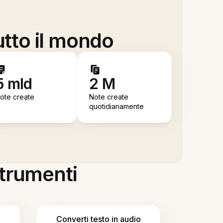
utto il mondo
5 mld
2 M
ote create
Note create
quotidianamente
 strumenti
Converti testo in audio