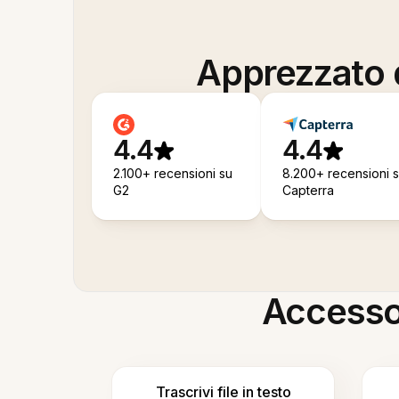
Apprezzato d
4.4
4.4
2.100+ recensioni su
8.200+ recensioni 
G2
Capterra
Accesso i
Trascrivi file in testo