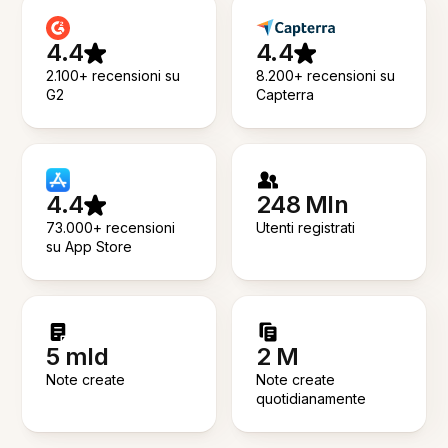
4.4
4.4
2.100+ recensioni su
8.200+ recensioni su
G2
Capterra
4.4
248 Mln
73.000+ recensioni
Utenti registrati
su App Store
5 mld
2 M
Note create
Note create
quotidianamente