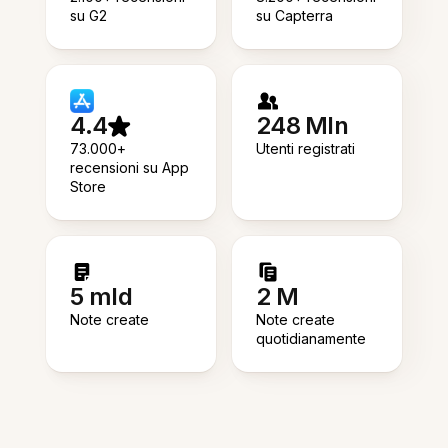
su G2
su Capterra
4.4
248 Mln
73.000+
Utenti registrati
recensioni su App
Store
5 mld
2 M
Note create
Note create
quotidianamente