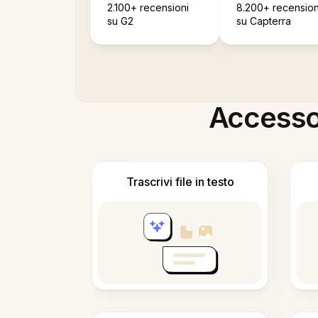
2.100+ recensioni
8.200+ recension
su G2
su Capterra
Accesso i
Trascrivi file in testo