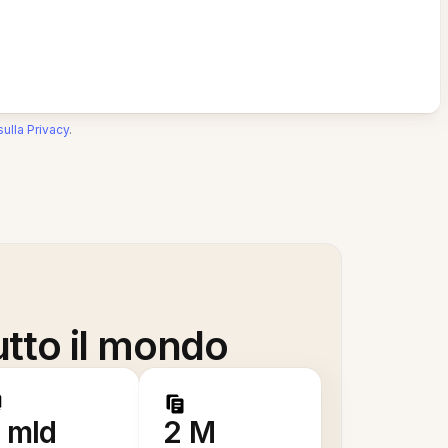
sulla Privacy
.
utto il mondo
 mld
2 M