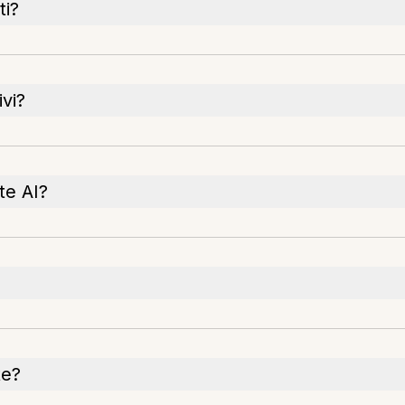
ti?
ivi?
te AI?
te?