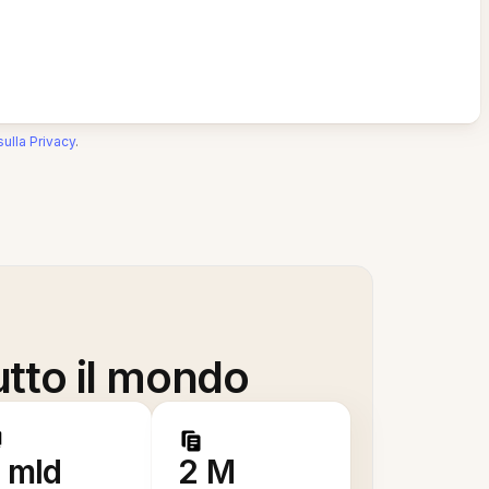
sulla Privacy
.
utto il mondo
 mld
2 M