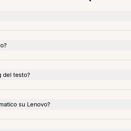
vo?
g del testo?
omatico su Lenovo?