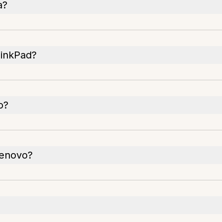
a?
hinkPad?
o?
Lenovo?