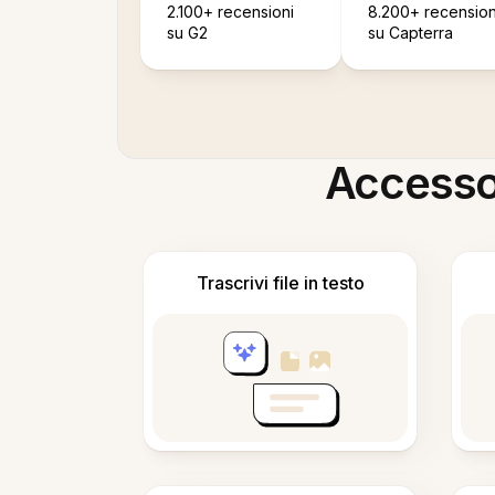
2.100+ recensioni
8.200+ recension
su G2
su Capterra
Accesso i
Trascrivi file in testo