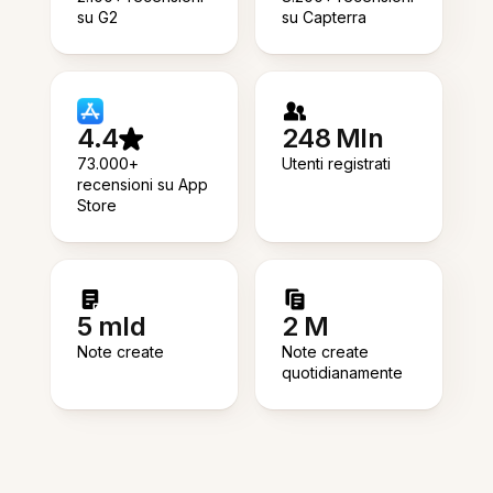
su G2
su Capterra
4.4
248 Mln
73.000+
Utenti registrati
recensioni su App
Store
5 mld
2 M
Note create
Note create
quotidianamente