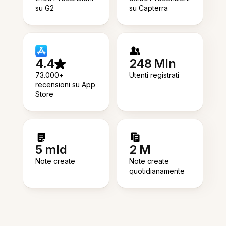
su G2
su Capterra
4.4
248 Mln
73.000+
Utenti registrati
recensioni su App
Store
5 mld
2 M
Note create
Note create
quotidianamente