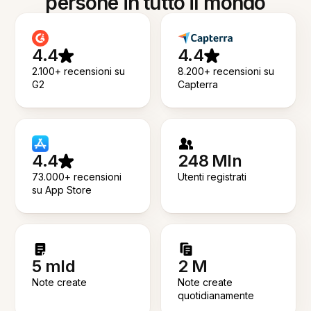
persone in tutto il mondo
4.4
4.4
2.100+ recensioni su
8.200+ recensioni su
G2
Capterra
4.4
248 Mln
73.000+ recensioni
Utenti registrati
su App Store
5 mld
2 M
Note create
Note create
quotidianamente