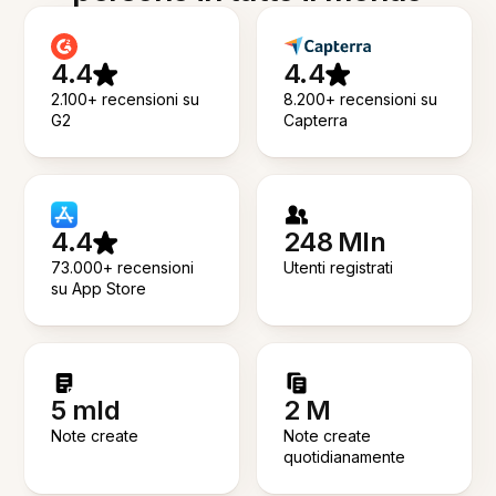
4.4
4.4
2.100+ recensioni su
8.200+ recensioni su
G2
Capterra
4.4
248 Mln
73.000+ recensioni
Utenti registrati
su App Store
5 mld
2 M
Note create
Note create
quotidianamente