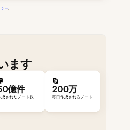
リシー
.
います
50億件
200万
作成されたノート数
毎日作成されるノート