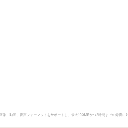
画像、動画、音声フォーマットをサポートし、最大100MBかつ2時間までの録音に