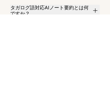
タガログ語対応AIノート要約とは何
ですか？
タガログ語ノートではどのように動
作しますか？
要約の長さはカスタマイズできます
か？
画像や音声ノートからも要約できま
すか？