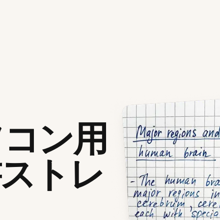
ソコン用
書ストレ
リ