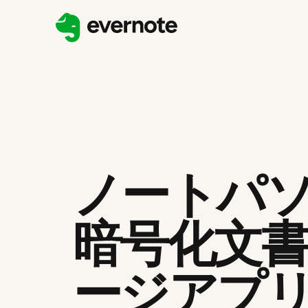
ノートパ
暗号化文
ージアプ