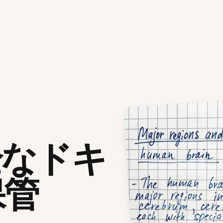
全なドキ
保管