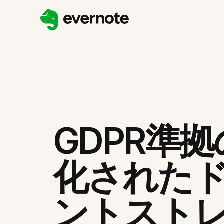
GDPR準
化された
ントスト