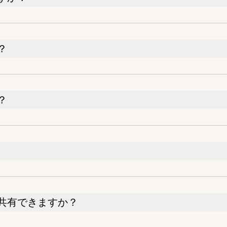
？
？
共有できますか？