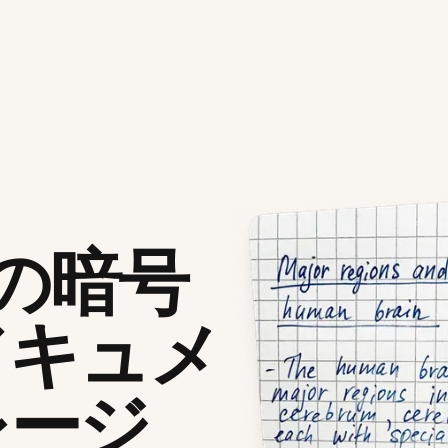
拠の暗号
ドキュメ
レージ