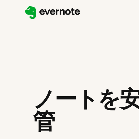
ノートを
管