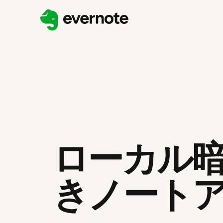
ローカル
きノート