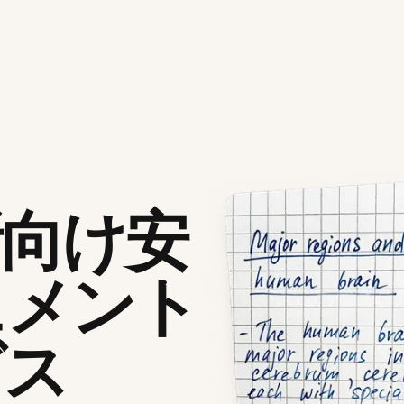
所向け安
ュメント
ビス