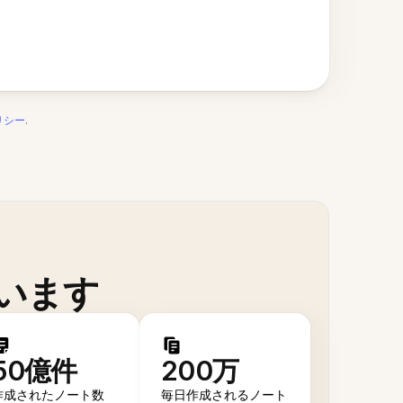
リシー
.
います
50億件
200万
作成されたノート数
毎日作成されるノート