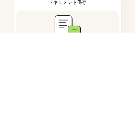
ドキュメント保存
よくある質問
ピクセル単位で画像をトリミングす
る方法は？
オンラインで特定のピクセルに画像
をトリミングできますか？