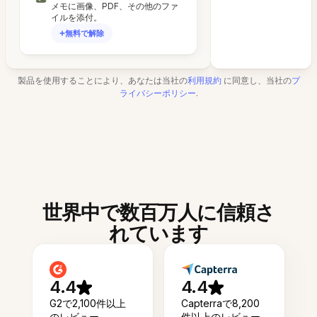
メモに画像、PDF、その他のファ
イルを添付。
無料で解除
製品を使用することにより、あなたは当社の
利用規約
に同意し、当社の
プ
ライバシーポリシー
.
世界中で数百万人に信頼さ
れています
4.4
4.4
G2で2,100件以上
Capterraで8,200
のレビュー
件以上のレビュー