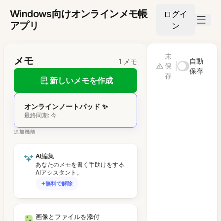
Windows向けオンラインメモ帳
ログイ
アプリ
ン
未
メモ
自動
1 メモ
保
保存
存
新しいメモを作成
オンラインノートパッド ✨
最終同期: 今
追加機能
AI編集
あなたのメモを書く手助けをする
AIアシスタント。
無料で解除
画像とファイルを添付